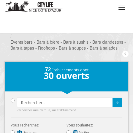
/
Que voulez vous faire ?
/
Sortir
/
Bars à thèmes
/
Events bars - Bars à bière - Bars à sushis - Bars clandestins -
Bars à tapas - Rooftops - Bars à soupes - Bars à salades
72
Établissements dont
30
ouverts
Submit
Rechercher une marque, un établissement...
Vous recherchez:
Vous souhaitez:
Services
Visiter