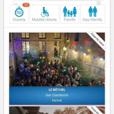
Decroissant
30
Ouverts
Mobilité réduite
Famille
Gay-friendly
Coup de coeur
LE BÉTHEL
Bar Clandestin
Fermé
Coup de coeur