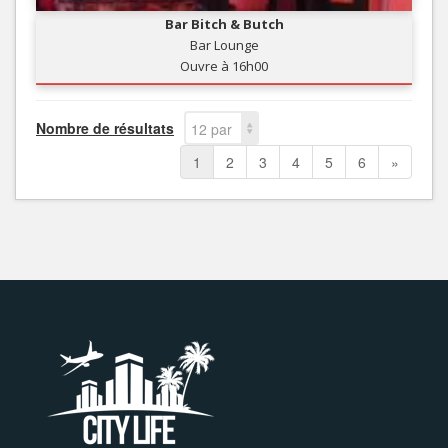
Bar Bitch & Butch
Bar Lounge
Ouvre à 16h00
Nombre de résultats
12 par
page
1
2
3
4
5
6
»