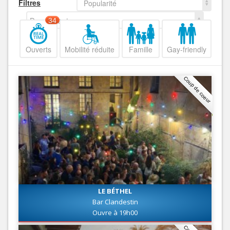
Filtres
Popularité
Decroissant
34
Ouverts
Mobilité réduite
Famille
Gay-friendly
Coup de coeur
LE BÉTHEL
Bar Clandestin
Ouvre à 19h00