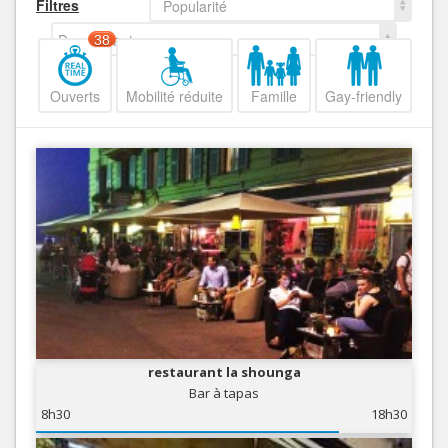
Filtres
Popularité
Decroissant
38
Ouverts
Mobilité réduite
Famille
Gay-friendly
restaurant la shounga
Bar à tapas
8h30
18h30