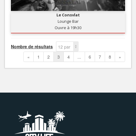
Le Consvlat
Lounge Bar
Ouvre à 19h30
Nombre de résultats
12 par
page
«
1
2
3
4
...
6
7
8
»