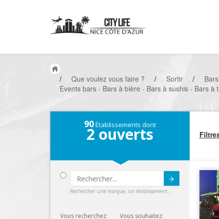
/
Que voulez vous faire ?
/
Sortir
/
Bars
Events bars - Bars à bière - Bars à sushis - Bars à
90
Établissements dont
2
ouverts
Filtre
Submit
Rechercher une marque, un établissement...
Vous recherchez:
Vous souhaitez: