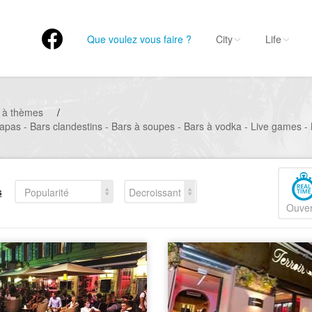
Que voulez vous faire ?
City
Life
 à thèmes
/
 tapas - Bars clandestins - Bars à soupes - Bars à vodka - Live games - 
s
Popularité
Decroissant
Ouver