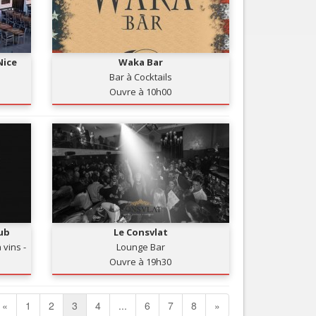
Nice
Waka Bar
Bar à Cocktails
Ouvre à 10h00
ub
Le Consvlat
 vins -
Lounge Bar
Ouvre à 19h30
«
1
2
3
4
...
6
7
8
»