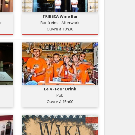
Nice le Carré d’Or
Services
Nice Aéroport
TRIBECA Wine Bar
Tourisme, ...
ir
Bar à vins - Afterwork
Ouvre à 18h30
Le 4 - Four Drink
Pub
Ouvre à 15h00