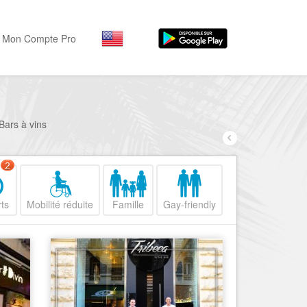
Mon Compte Pro
Par activité
Par quartiers
Nice Promenade des Angl
Séjourner
Bars à vins
Hôtels, ...
Nice Promenade du Paillo
Visiter
2
Nice le Port
Musées, ...
Nice le Vieux Nice
ts
Mobilité réduite
Famille
Gay-friendly
Sortir
Nice le Coeur de Ville
Restaurants, ...
Nice les Collines Niçoises
Commerces
Mode, ...
Nice le petit Marais Niçois
Loisirs
Nice la plaine du Var
Plages, sports, ...