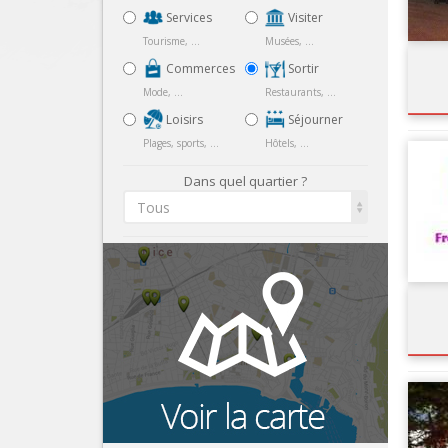
Services
Visiter
Tourisme, ...
Musées, ...
Commerces
Sortir
Mode, ...
Restaurants, ...
Loisirs
Séjourner
Plages, sports, ...
Hôtels, ...
Dans quel quartier ?
Tous