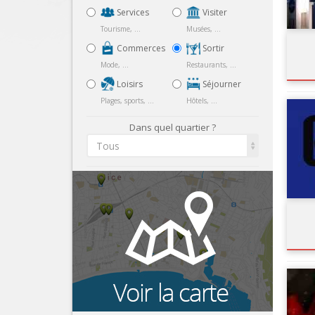
Services
Visiter
Tourisme, ...
Musées, ...
Commerces
Sortir
Mode, ...
Restaurants, ...
Loisirs
Séjourner
Plages, sports, ...
Hôtels, ...
Dans quel quartier ?
Tous