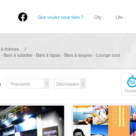
Que voulez vous faire ?
City
Life
 à thèmes
/
 - Bars à salades - Bars à tapas - Bars à soupes - Lounge bars
s
Popularité
Decroissant
Ouver