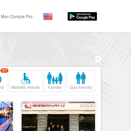
Mon Compte Pro
Par activité
Par quartiers
Nice Promenade des Angl
Séjourner
Hôtels, ...
Nice Promenade du Paillo
Visiter
37
Nice le Port
Musées, ...
Nice le Vieux Nice
ts
Mobilité réduite
Famille
Gay-friendly
Sortir
Nice le Coeur de Ville
Restaurants, ...
Nice les Collines Niçoises
Commerces
Mode, ...
Nice le petit Marais Niçois
Loisirs
Nice la plaine du Var
Plages, sports, ...