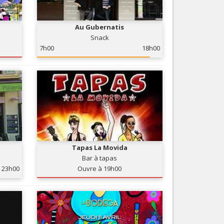
Nice le Carré d’Or
Services
Nice Aéroport
Au Gubernatis
Tourisme, ...
Snack
7h00
18h00
Tapas La Movida
Bar à tapas
23h00
Ouvre à 19h00