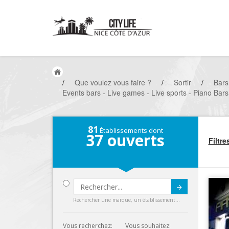
/
Que voulez vous faire ?
/
Sortir
/
Bars
Events bars - Live games - Live sports - Piano Bars
81
Établissements dont
37
ouverts
Filtre
Submit
Rechercher une marque, un établissement...
Vous recherchez:
Vous souhaitez: