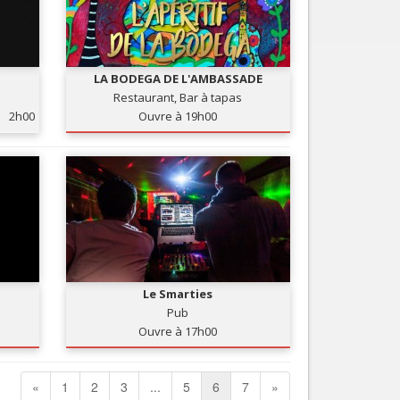
LA BODEGA DE L'AMBASSADE
Restaurant, Bar à tapas
2h00
Ouvre à 19h00
Le Smarties
Pub
Ouvre à 17h00
«
1
2
3
...
5
6
7
»