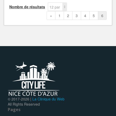
Nombre de résultats
12 par
page
«
1
2
3
4
5
6
© 2017-
2026 |
La Clinique du Web
All Rights Reserved
Pages