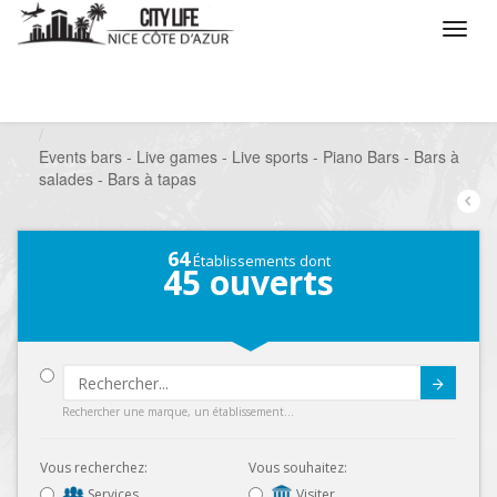
/
Que voulez vous faire ?
/
Sortir
/
Bars à thèmes
/
Events bars - Live games - Live sports - Piano Bars - Bars à
salades - Bars à tapas
64
Établissements dont
45
ouverts
Submit
Rechercher une marque, un établissement...
Vous recherchez:
Vous souhaitez:
Services
Visiter