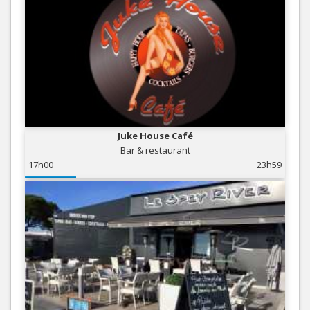
Juke House Café
Bar & restaurant
17h00
23h59