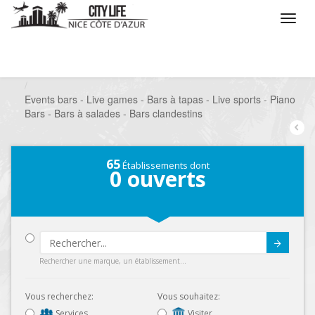
/
Que voulez vous faire ?
/
Sortir
/
Bars à thèmes
/
Events bars - Live games - Bars à tapas - Live sports - Piano
Bars - Bars à salades - Bars clandestins
65
Établissements dont
0
ouverts
Submit
Rechercher une marque, un établissement...
Vous recherchez:
Vous souhaitez:
Services
Visiter