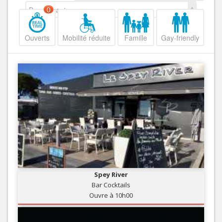
Decroissant
0
Ouverts
Mobilité réduite
Famille
Gay-friendly
Spey River
Bar Cocktails
Ouvre à 10h00