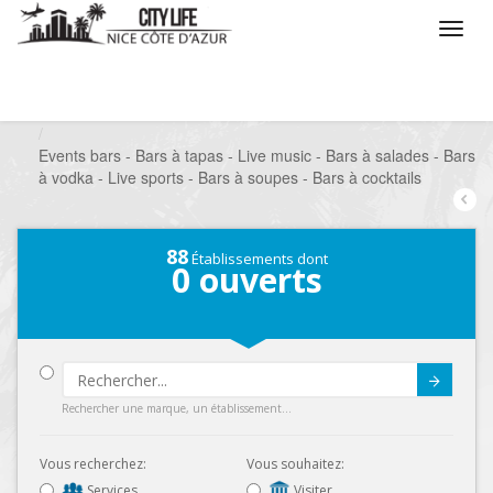
/
Que voulez vous faire ?
/
Sortir
/
Bars à thèmes
/
Events bars - Bars à tapas - Live music - Bars à salades - Bars
à vodka - Live sports - Bars à soupes - Bars à cocktails
88
Établissements dont
0
ouverts
Submit
Rechercher une marque, un établissement...
Vous recherchez:
Vous souhaitez:
Services
Visiter