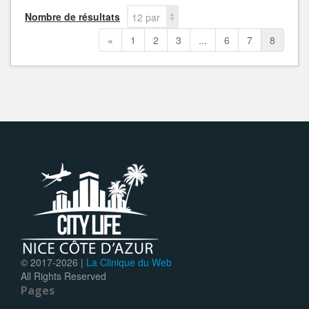
Nombre de résultats
12 par
page
«
1
2
3
...
6
7
8
© 2017-
2026 |
La Clinique du Web
All Rights Reserved
Pages