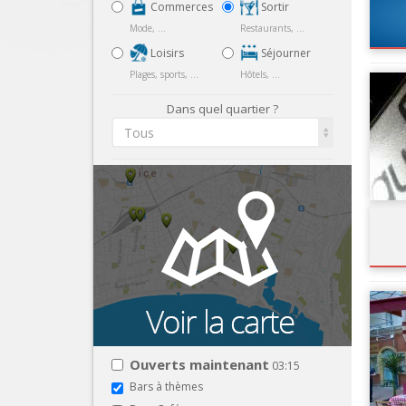
Commerces
Sortir
Mode, ...
Restaurants, ...
Loisirs
Séjourner
Plages, sports, ...
Hôtels, ...
Dans quel quartier ?
Tous
Ouverts maintenant
03:15
Bars à thèmes