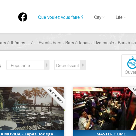
Que voulez vous faire ?
City
Life
ars à thèmes
/
Events bars - Bars à tapas - Live music - Bars à s
s
Popularité
Decroissant
Ouver
Coup de coeur
Co
LA MOVIDA - Tapas Bodega
MASTER HOME