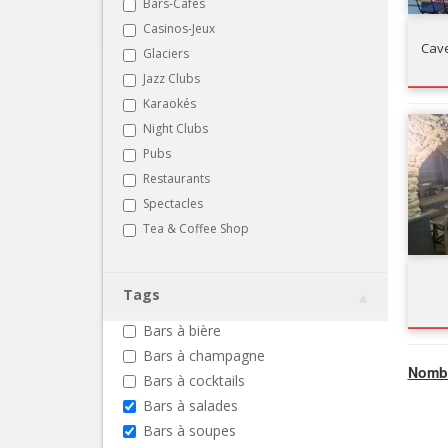
Bars-Cafés
Casinos-Jeux
Cave
Glaciers
Jazz Clubs
Karaokés
Night Clubs
Pubs
Restaurants
Spectacles
Tea & Coffee Shop
Tags
Bars à bière
Bars à champagne
Nombr
Bars à cocktails
Bars à salades
Bars à soupes