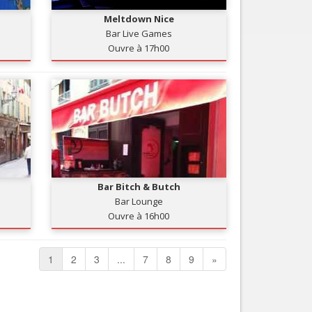
Meltdown Nice
Bar Live Games
Ouvre à 17h00
Bar Bitch & Butch
Bar Lounge
Ouvre à 16h00
1
2
3
...
7
8
9
»