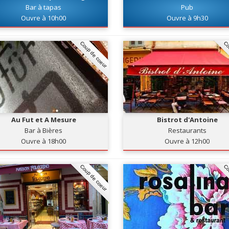
Bar à tapas
Pub
Ouvre à 10h00
Ouvre à 9h30
Coup de coeur
Co
Au Fut et A Mesure
Bistrot d'Antoine
Bar à Bières
Restaurants
Ouvre à 18h00
Ouvre à 12h00
Coup de coeur
Co