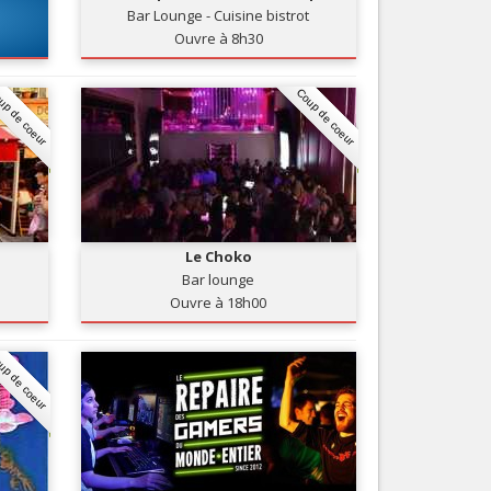
Bar Lounge - Cuisine bistrot
Nice le Carré d’Or
Services
Ouvre à 8h30
Nice Aéroport
Tourisme, ...
up de coeur
Coup de coeur
Le Choko
Bar lounge
Ouvre à 18h00
up de coeur