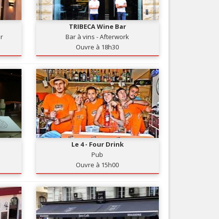
Nice le Carré d’Or
Services
Nice Aéroport
TRIBECA Wine Bar
Tourisme, ...
ir
Bar à vins - Afterwork
Ouvre à 18h30
Le 4 - Four Drink
Pub
Ouvre à 15h00