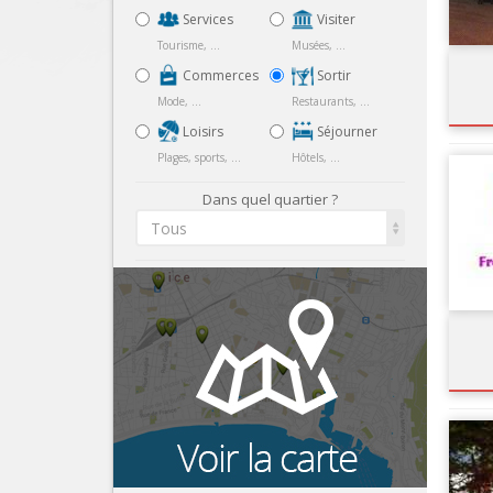
Services
Visiter
Tourisme, ...
Musées, ...
Commerces
Sortir
Mode, ...
Restaurants, ...
Loisirs
Séjourner
Plages, sports, ...
Hôtels, ...
Dans quel quartier ?
Tous