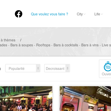
Que voulez vous faire ?
City
Life
 à thèmes
/
ades - Bars à soupes - Rooftops - Bars à cocktails - Bars à vins - Live 
s
Popularité
Decroissant
Ouver