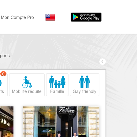
Mon Compte Pro
Par activité
Par quartiers
Nice Promenade des Angl
Séjourner
sports
Hôtels, ...
Nice Promenade du Paillo
Visiter
0
Nice le Port
Musées, ...
Nice le Vieux Nice
ts
Mobilité réduite
Famille
Gay-friendly
Sortir
Nice le Coeur de Ville
Restaurants, ...
Nice les Collines Niçoises
Commerces
Mode, ...
Nice le petit Marais Niçois
Loisirs
Nice la plaine du Var
Plages, sports, ...