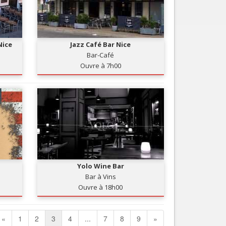
Nice
Jazz Café Bar Nice
Bar-Café
Ouvre à 7h00
Yolo Wine Bar
Bar à Vins
Ouvre à 18h00
«
1
2
3
4
...
7
8
9
»