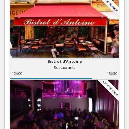
Coup de coeur
Bistrot d'Antoine
Restaurants
12h00
13h30
Coup de coeur