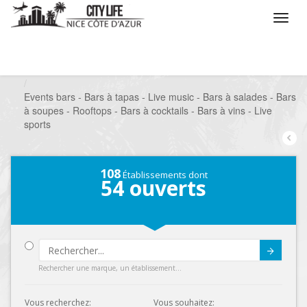
/
Que voulez vous faire ?
/
Sortir
/
Bars à thèmes
/
Events bars - Bars à tapas - Live music - Bars à salades - Bars
à soupes - Rooftops - Bars à cocktails - Bars à vins - Live
sports
108
Établissements dont
54
ouverts
Submit
Rechercher une marque, un établissement...
Vous recherchez:
Vous souhaitez: