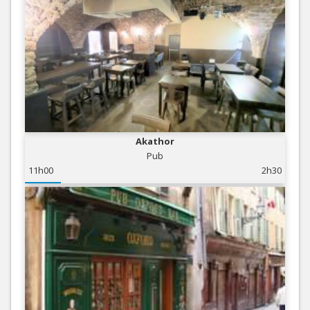
Akathor
Pub
11h00
2h30