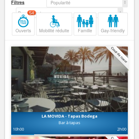
Filtres
Popularité
Decroissant
54
Ouverts
Mobilité réduite
Famille
Gay-friendly
Coup de coeur
LA MOVIDA - Tapas Bodega
Bar à tapas
10h00
2h00