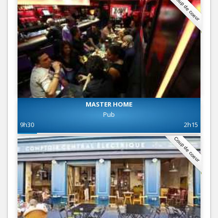
Coup de coeur
MASTER HOME
Pub
9h30
2h15
Coup de coeur