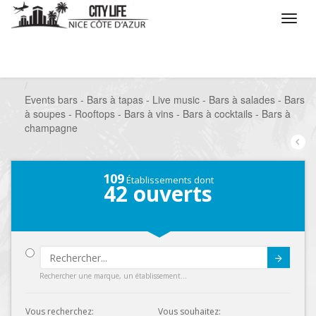
/
Que voulez vous faire ?
/
Sortir
/
Bars à thèmes
/
Events bars - Bars à tapas - Live music - Bars à salades - Bars
à soupes - Rooftops - Bars à vins - Bars à cocktails - Bars à
champagne
109
Établissements dont
42
ouverts
Submit
Rechercher une marque, un établissement...
Vous recherchez:
Vous souhaitez: