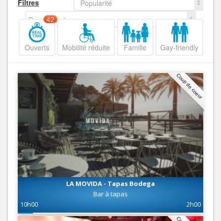
Filtres
Popularité
Decroissant
42
Ouverts
Mobilité réduite
Famille
Gay-friendly
Coup de coeur
LA MOVIDA - Tapas Bodega
Bar à tapas
10h00
2h00