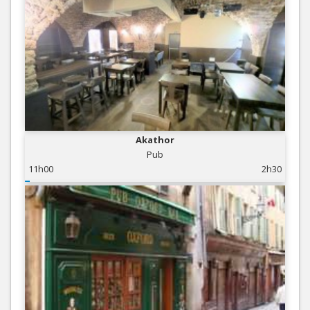
Akathor
Pub
11h00
2h30