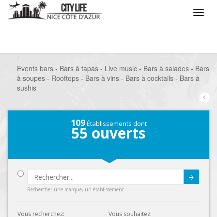
/
Que voulez vous faire ?
/
Sortir
/
Bars à thèmes
/
Events bars - Bars à tapas - Live music - Bars à salades - Bars
à soupes - Rooftops - Bars à vins - Bars à cocktails - Bars à
sushis
109
Établissements dont
55
ouverts
Submit
Rechercher une marque, un établissement...
Vous recherchez:
Vous souhaitez: