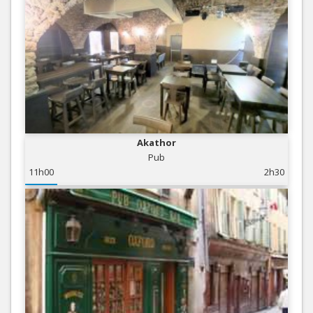
Akathor
Pub
11h00
2h30