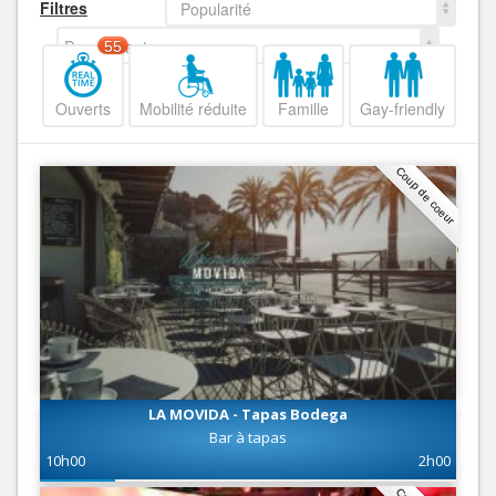
Filtres
Popularité
Decroissant
55
Ouverts
Mobilité réduite
Famille
Gay-friendly
Coup de coeur
LA MOVIDA - Tapas Bodega
Bar à tapas
10h00
2h00