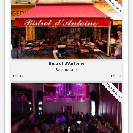
Coup de coeur
Bistrot d'Antoine
Restaurants
12h00
13h30
Coup de coeur