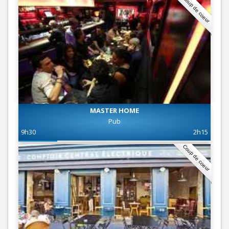
Coup de coeur
MASTER HOME
Pub
9h30
2h15
Coup de coeur