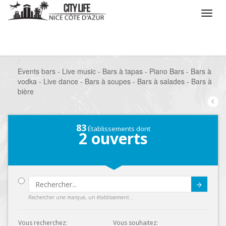
/
Que voulez vous faire ?
/
Sortir
/
Bars à thèmes
/
Events bars - Live music - Bars à tapas - Piano Bars - Bars à
vodka - Live dance - Bars à soupes - Bars à salades - Bars à
bière
83
Établissements dont
2
ouverts
Submit
Rechercher une marque, un établissement...
Vous recherchez:
Vous souhaitez: