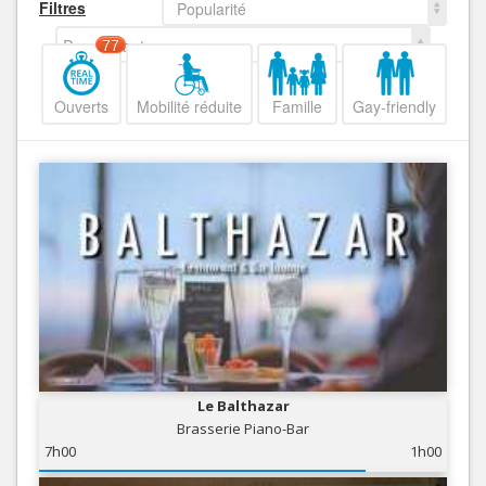
Filtres
Popularité
Decroissant
77
Ouverts
Mobilité réduite
Famille
Gay-friendly
Le Balthazar
Brasserie Piano-Bar
7h00
1h00