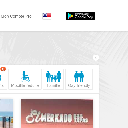
Mon Compte Pro
Par activité
Par quartiers
Nice Promenade des Angl
Séjourner
Hôtels, ...
Nice Promenade du Paillo
Visiter
0
Nice le Port
Musées, ...
Nice le Vieux Nice
ts
Mobilité réduite
Famille
Gay-friendly
Sortir
Nice le Coeur de Ville
Restaurants, ...
Nice les Collines Niçoises
Commerces
Mode, ...
Nice le petit Marais Niçois
Loisirs
Nice la plaine du Var
Plages, sports, ...