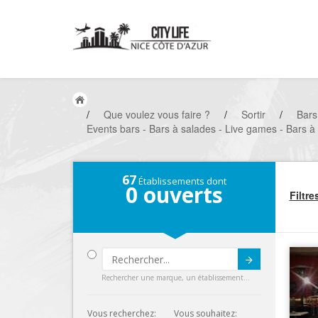
/
Que voulez vous faire ?
/
Sortir
/
Bars
Events bars - Bars à salades - Live games - Bars à 
67
Établissements dont
0
ouverts
Filtre
Submit
Rechercher une marque, un établissement...
Vous recherchez:
Vous souhaitez: