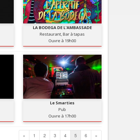
LA BODEGA DE L'AMBASSADE
Restaurant, Bar à tapas
Ouvre à 19h00
Le Smarties
Pub
Ouvre à 17h00
«
1
2
3
4
5
6
»