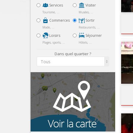
Services
Visiter
Tourisme, ...
Musées, ...
Commerces
Sortir
Mode, ...
Restaurants, ...
Loisirs
Séjourner
Plages, sports, ...
Hôtels, ...
Dans quel quartier ?
Tous