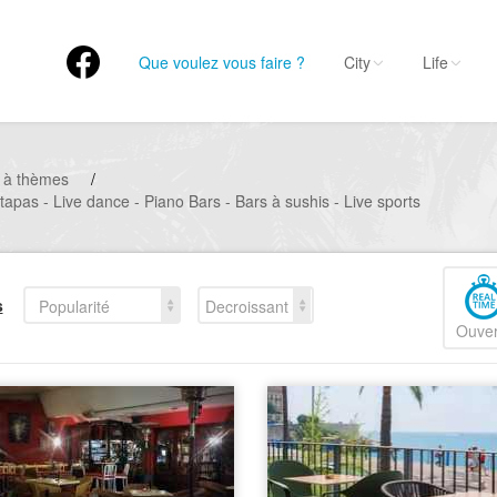
Que voulez vous faire ?
City
Life
 à thèmes
/
tapas - Live dance - Piano Bars - Bars à sushis - Live sports
s
Popularité
Decroissant
Ouver