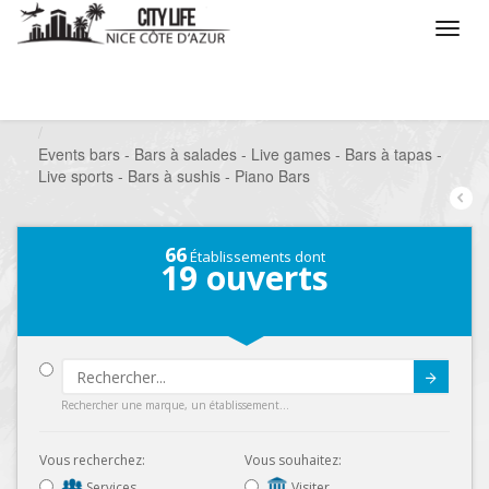
/
Que voulez vous faire ?
/
Sortir
/
Bars à thèmes
/
Events bars - Bars à salades - Live games - Bars à tapas -
Live sports - Bars à sushis - Piano Bars
66
Établissements dont
19
ouverts
Submit
Rechercher une marque, un établissement...
Vous recherchez:
Vous souhaitez:
Services
Visiter