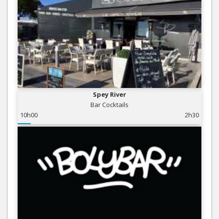
Spey River
Bar Cocktails
10h00
2h30