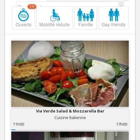
Decroissant
19
Ouverts
Mobilité réduite
Famille
Gay-friendly
Via Verde Salad & Mozzarella Bar
Cuisine Italienne
11h00
17h00