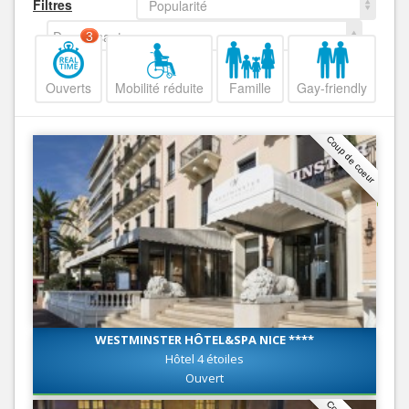
Filtres
Popularité
Decroissant
3
Ouverts
Mobilité réduite
Famille
Gay-friendly
Coup de coeur
WESTMINSTER HÔTEL&SPA NICE ****
Hôtel 4 étoiles
Ouvert