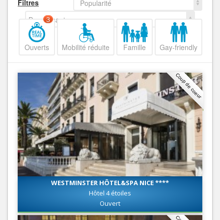
Filtres
Popularité
Decroissant
3
Ouverts
Mobilité réduite
Famille
Gay-friendly
Coup de coeur
WESTMINSTER HÔTEL&SPA NICE ****
Hôtel 4 étoiles
Ouvert