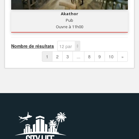
Akathor
Pub
Ouvre à 11h00
Nombre de résultats
12 par
page
1
2
3
...
8
9
10
»