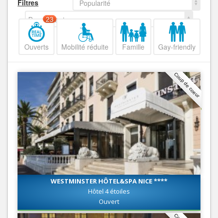
Filtres
Popularité
Decroissant
23
Ouverts
Mobilité réduite
Famille
Gay-friendly
Coup de coeur
WESTMINSTER HÔTEL&SPA NICE ****
Hôtel 4 étoiles
Ouvert