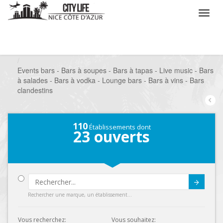
/
Que voulez vous faire ?
/
Sortir
/
Bars à thèmes
/
Events bars - Bars à soupes - Bars à tapas - Live music - Bars
à salades - Bars à vodka - Lounge bars - Bars à vins - Bars
clandestins
110
Établissements dont
23
ouverts
Submit
Rechercher une marque, un établissement...
Vous recherchez:
Vous souhaitez: