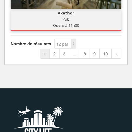
Akathor
Pub
Ouvre à 11h00
Nombre de résultats
12 par
page
1
2
3
...
8
9
10
»