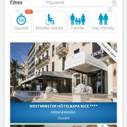
Filtres
Popularité
Decroissant
92
Ouverts
Mobilité réduite
Famille
Gay-friendly
Coup de coeur
WESTMINSTER HÔTEL&SPA NICE ****
Hôtel 4 étoiles
Ouvert