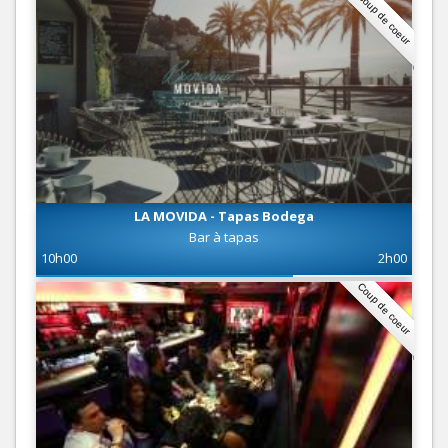
Coup de coeur
LA MOVIDA - Tapas Bodega
Bar à tapas
10h00
2h00
Coup de coeur