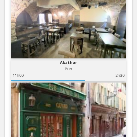
Akathor
Pub
11h00
2h30