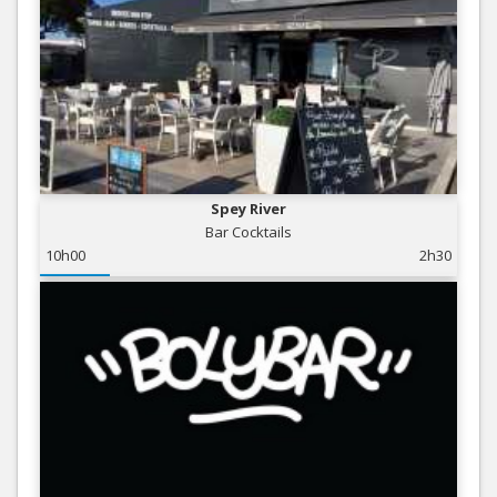
Spey River
Bar Cocktails
10h00
2h30