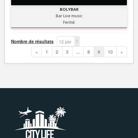
BOLYBAR
Bar Live music
Fermé
Nombre de résultats
12 par
page
«
1
2
3
...
8
9
10
»