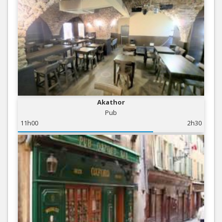
Akathor
Pub
11h00
2h30