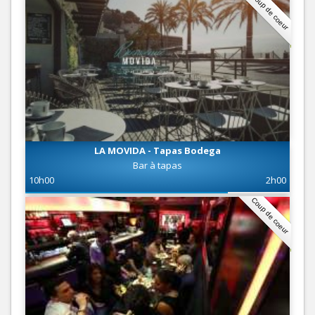
Coup de coeur
LA MOVIDA - Tapas Bodega
Bar à tapas
10h00
2h00
Coup de coeur