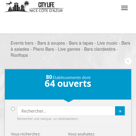
/
Que voulez vous faire ?
/
Sortir
/
Bars à thèmes
/
Events bars - Bars à soupes - Bars à tapas - Live music - Bars
à salades - Piano Bars - Live games - Bars clandestins -
Rooftops
80
Établissements dont
64
ouverts
Submit
Rechercher une marque, un établissement...
Vous recherchez:
Vous souhaitez: