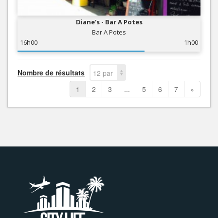
Diane's - Bar A Potes
Bar A Potes
16h00
1h00
Nombre de résultats
12 par
page
1
2
3
...
5
6
7
»