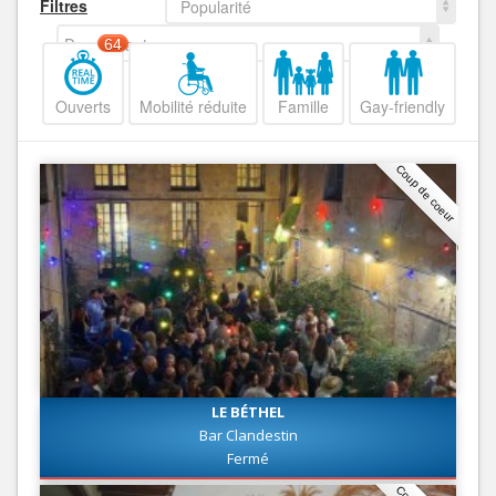
Filtres
Popularité
Decroissant
64
Ouverts
Mobilité réduite
Famille
Gay-friendly
Coup de coeur
LE BÉTHEL
Bar Clandestin
Fermé