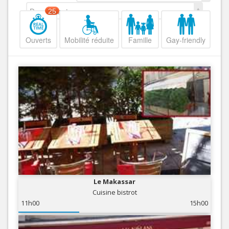
Decroissant
25
Ouverts
Mobilité réduite
Famille
Gay-friendly
Le Makassar
Cuisine bistrot
11h00
15h00