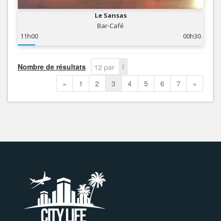
Le Sansas
Bar-Café
11h00
00h30
Nombre de résultats
12 par
page
«
1
2
3
4
5
6
7
»