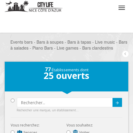
/
Que voulez vous faire ?
/
Sortir
/
Bars à thèmes
/
Events bars - Bars à soupes - Bars à tapas - Live music - Bars
à salades - Piano Bars - Live games - Bars clandestins
77
Établissements dont
25
ouverts
Submit
Rechercher une marque, un établissement...
Vous recherchez:
Vous souhaitez:
Services
Visiter