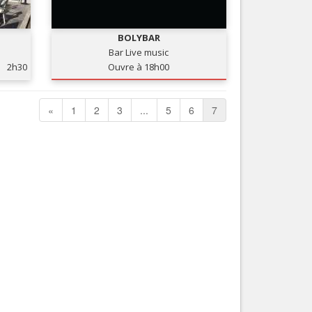
Nice le Carré d’Or
Services
Nice Aéroport
BOLYBAR
Tourisme, ...
Bar Live music
2h30
Ouvre à 18h00
«
1
2
3
...
5
6
7