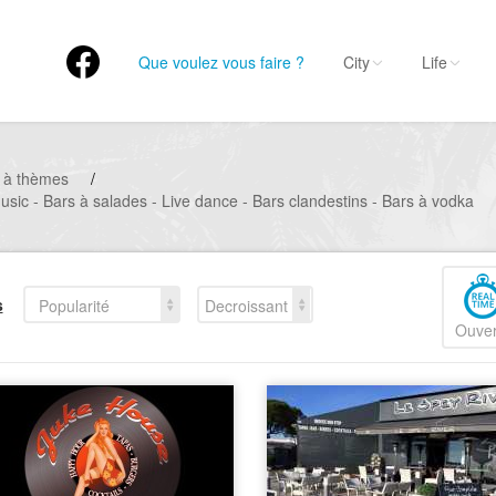
Que voulez vous faire ?
City
Life
 à thèmes
/
usic - Bars à salades - Live dance - Bars clandestins - Bars à vodka
s
Popularité
Decroissant
Ouver