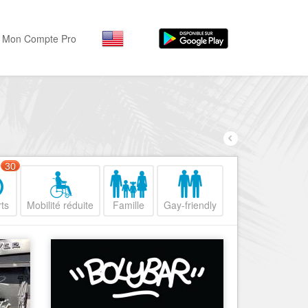
Mon Compte Pro
Par activité
Par quartiers
Nice Promenade des Angl
Séjourner
Hôtels, ...
Nice Promenade du Paillo
Visiter
30
Nice le Port
Musées, ...
Nice le Vieux Nice
ts
Mobilité réduite
Famille
Gay-friendly
Sortir
Nice le Coeur de Ville
Restaurants, ...
Nice les Collines Niçoises
Commerces
Mode, ...
Nice le petit Marais Niçois
Loisirs
Nice la plaine du Var
Plages, sports, ...