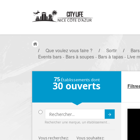
/
Que voulez vous faire ?
/
Sortir
/
Bars
Events bars - Bars à soupes - Bars à tapas - Live m
75
Établissements dont
30
ouverts
Filtre
Submit
Rechercher une marque, un établissement...
Vous recherchez:
Vous souhaitez: