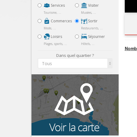
Services
Visiter
Tourisme, ...
Musées, ...
Commerces
Sortir
Mode, ...
Restaurants, ...
Loisirs
Séjourner
Plages, sports, ...
Hôtels, ...
Nombr
Dans quel quartier ?
Tous