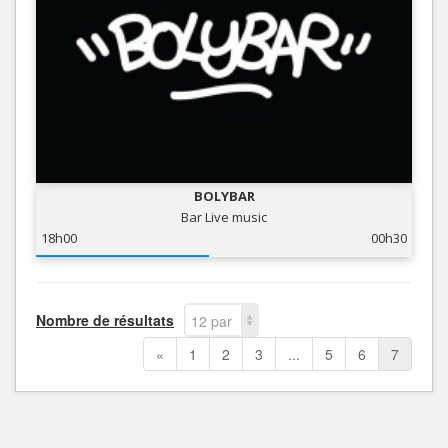
BOLYBAR
Bar Live music
18h00
00h30
Nombre de résultats
12 par
page
«
1
2
3
...
5
6
7