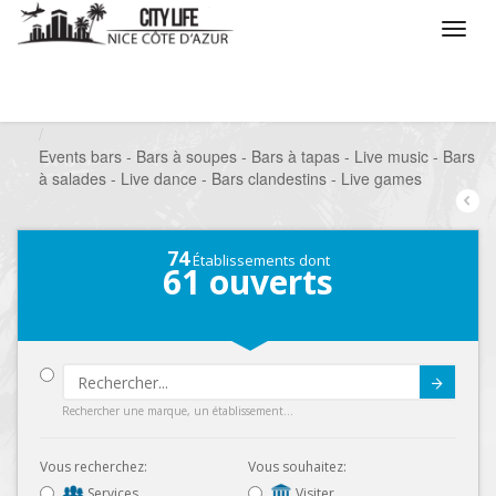
/
Que voulez vous faire ?
/
Sortir
/
Bars à thèmes
/
Events bars - Bars à soupes - Bars à tapas - Live music - Bars
à salades - Live dance - Bars clandestins - Live games
74
Établissements dont
61
ouverts
Submit
Rechercher une marque, un établissement...
Vous recherchez:
Vous souhaitez:
Services
Visiter