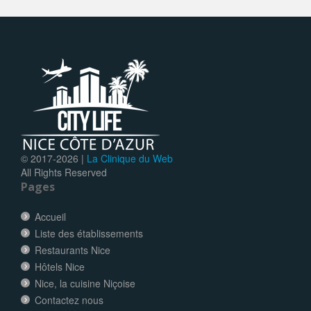
© 2017-
2026 |
La Clinique du Web
All Rights Reserved
Pages
Accueil
Liste des établissements
Restaurants Nice
Hôtels Nice
Nice, la cuisine Niçoise
Contactez nous