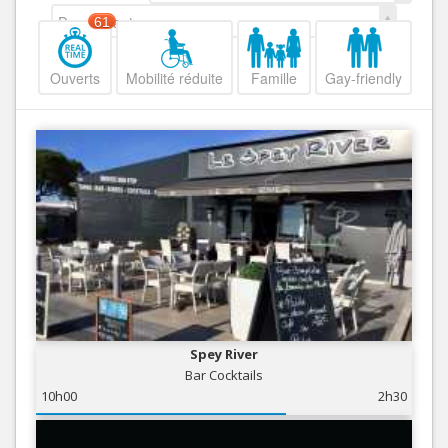
Decroissant
61
Ouverts
Mobilité réduite
Famille
Gay-friendly
Spey River
Bar Cocktails
10h00
2h30