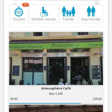
Decroissant
72
Ouverts
Mobilité réduite
Famille
Gay-friendly
Atmosphère Café
Bar-Café
9h00
23h00