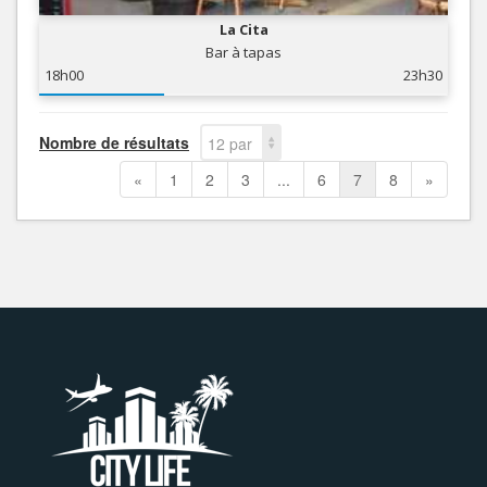
La Cita
Bar à tapas
18h00
23h30
Nombre de résultats
12 par
page
«
1
2
3
...
6
7
8
»