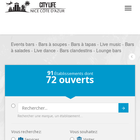
/
Que voulez vous faire ?
/
Sortir
/
Bars à thèmes
/
Events bars - Bars à soupes - Bars à tapas - Live music - Bars
à salades - Live dance - Bars clandestins - Lounge bars
91
Établissements dont
72
ouverts
Submit
Rechercher une marque, un établissement...
Vous recherchez:
Vous souhaitez:
Services
Visiter