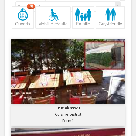
Decroissant
29
Ouverts
Mobilité réduite
Famille
Gay-friendly
Le Makassar
Cuisine bistrot
Fermé