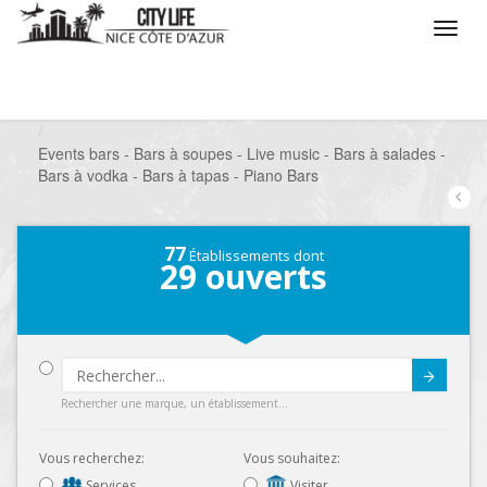
/
Que voulez vous faire ?
/
Sortir
/
Bars à thèmes
/
Events bars - Bars à soupes - Live music - Bars à salades -
Bars à vodka - Bars à tapas - Piano Bars
77
Établissements dont
29
ouverts
Submit
Rechercher une marque, un établissement...
Vous recherchez:
Vous souhaitez:
Services
Visiter