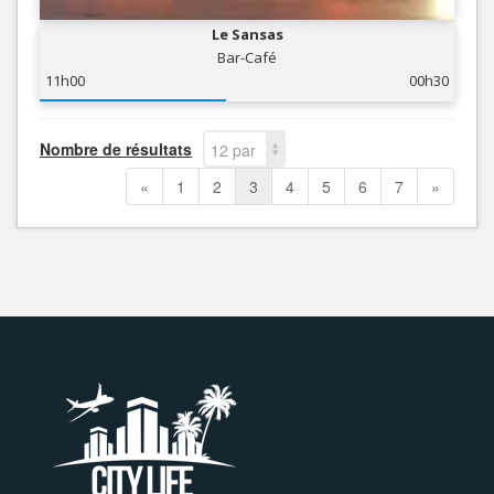
Le Sansas
Bar-Café
11h00
00h30
Nombre de résultats
12 par
page
«
1
2
3
4
5
6
7
»