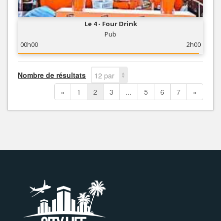
Le 4 - Four Drink
Pub
00h00
2h00
Nombre de résultats
12 par
page
«
1
2
3
...
5
6
7
»