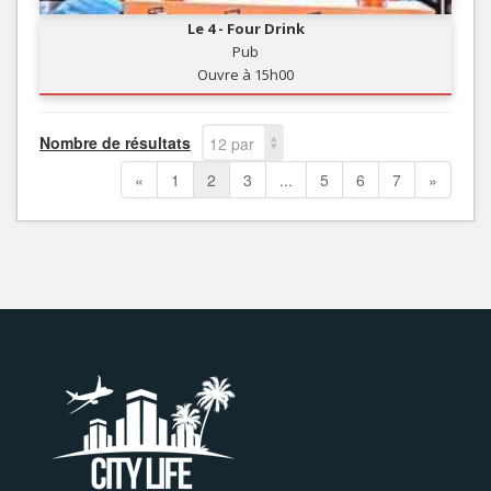
Le 4 - Four Drink
Pub
Ouvre à 15h00
Nombre de résultats
12 par
page
«
1
2
3
...
5
6
7
»