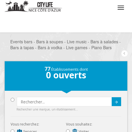
/
Que voulez vous faire ?
/
Sortir
/
Bars à thèmes
/
Events bars - Bars à soupes - Live music - Bars à salades -
Bars à tapas - Bars à vodka - Live games - Piano Bars
77
Établissements dont
0
ouverts
Submit
Rechercher une marque, un établissement...
Vous recherchez:
Vous souhaitez:
Services
Visiter