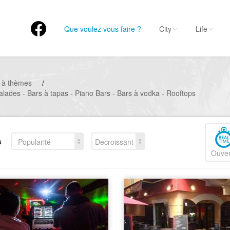
Que voulez vous faire ?
City
Life
 à thèmes
/
alades - Bars à tapas - Piano Bars - Bars à vodka - Rooftops
s
Popularité
Decroissant
Ouver