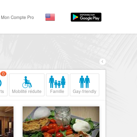
Mon Compte Pro
Par activité
Par quartiers
Nice Promenade des Angl
Séjourner
Hôtels, ...
Nice Promenade du Paillo
Visiter
0
Nice le Port
Musées, ...
Nice le Vieux Nice
ts
Mobilité réduite
Famille
Gay-friendly
Sortir
Nice le Coeur de Ville
Restaurants, ...
Nice les Collines Niçoises
Commerces
Mode, ...
Nice le petit Marais Niçois
Loisirs
Nice la plaine du Var
Plages, sports, ...