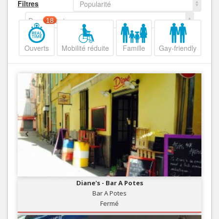
Filtres
Popularité
Decroissant
18
Ouverts
Mobilité réduite
Famille
Gay-friendly
Diane's - Bar A Potes
Bar A Potes
Fermé