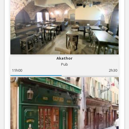
Akathor
Pub
11h00
2h30