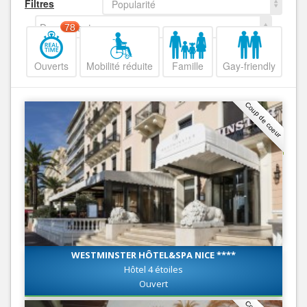
Filtres
Popularité
Decroissant
78
Ouverts
Mobilité réduite
Famille
Gay-friendly
Coup de coeur
WESTMINSTER HÔTEL&SPA NICE ****
Hôtel 4 étoiles
Ouvert