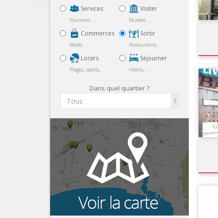
Services
Visiter
Tourisme, ...
Musées, ...
Commerces
Sortir
Mode, ...
Restaurants, ...
Loisirs
Séjourner
Plages, sports, ...
Hôtels, ...
Dans quel quartier ?
Tous