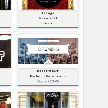
Nice le Carré d’Or
Services
Nice Aéroport
La Loge
Tourisme, ...
Before & Club
Fermé
BARATIN NICE
Bar festif - Bar à copains
Ouvre à 20h00