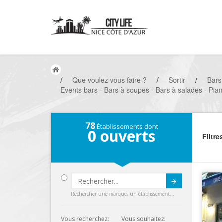
/
Que voulez vous faire ?
/
Sortir
/
Bars
Events bars - Bars à soupes - Bars à salades - Pia
78
Établissements dont
0
ouverts
Filtre
Submit
Rechercher une marque, un établissement...
Vous recherchez:
Vous souhaitez: