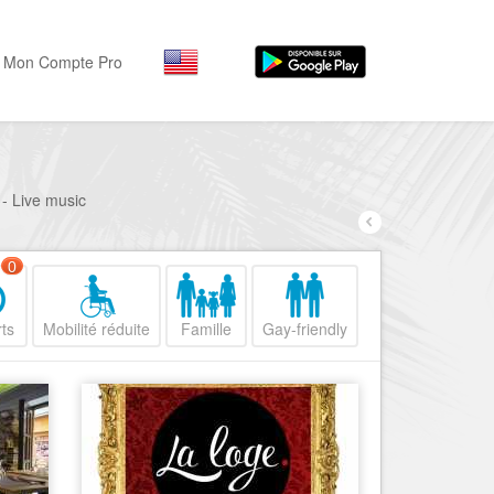
Mon Compte Pro
Par activité
Par quartiers
Nice Promenade des Angl
Séjourner
 - Live music
Hôtels, ...
Nice Promenade du Paillo
Visiter
0
Nice le Port
Musées, ...
Nice le Vieux Nice
ts
Mobilité réduite
Famille
Gay-friendly
Sortir
Nice le Coeur de Ville
Restaurants, ...
Nice les Collines Niçoises
Commerces
Mode, ...
Nice le petit Marais Niçois
Loisirs
Nice la plaine du Var
Plages, sports, ...