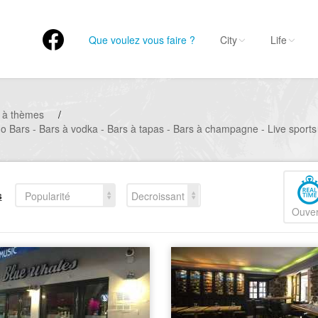
Que voulez vous faire ?
City
Life
 à thèmes
/
no Bars - Bars à vodka - Bars à tapas - Bars à champagne - Live sports
s
Popularité
Decroissant
Ouver