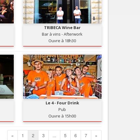
TRIBECA Wine Bar
Bar à vins - Afterwork
Ouvre à 18h30
Le 4 - Four Drink
Pub
Ouvre à 15h00
«
1
2
3
...
5
6
7
»