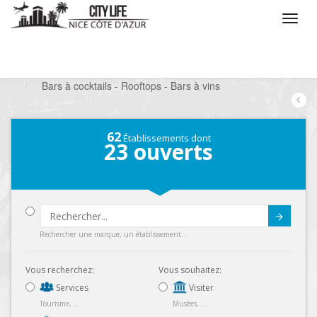
/
Que voulez vous faire ?
/
Sortir
/
Bars à thèmes
/
Bars à cocktails - Rooftops - Bars à vins
62
Établissements dont
23
ouverts
Submit
Rechercher une marque, un établissement...
Vous recherchez:
Vous souhaitez:
Services
Visiter
Tourisme, ...
Musées, ...