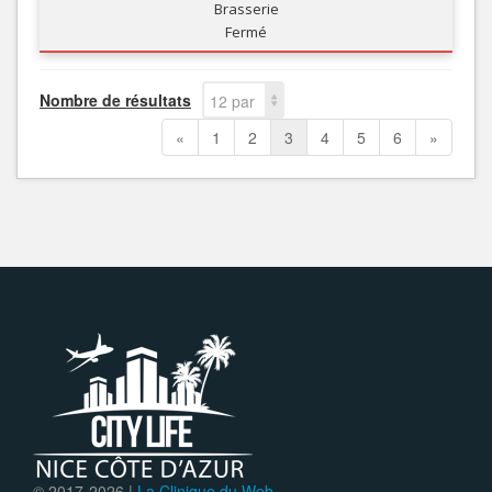
Brasserie
Fermé
Nombre de résultats
12 par
page
«
1
2
3
4
5
6
»
© 2017-
2026 |
La Clinique du Web