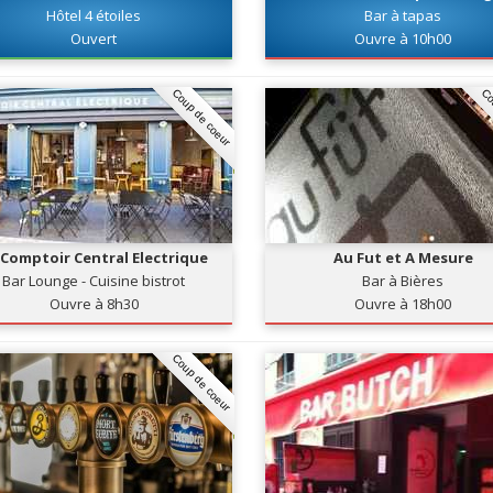
Hôtel 4 étoiles
Bar à tapas
Ouvert
Ouvre à 10h00
Coup de coeur
Co
 Comptoir Central Electrique
Au Fut et A Mesure
Bar Lounge - Cuisine bistrot
Bar à Bières
Ouvre à 8h30
Ouvre à 18h00
Coup de coeur