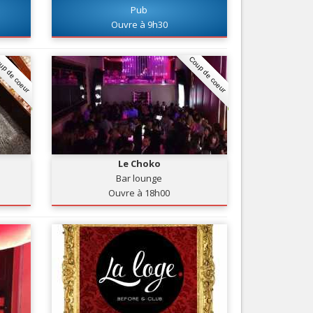
Pub
Nice le Carré d’Or
Services
Ouvre à 9h30
Nice Aéroport
Tourisme, ...
up de coeur
Coup de coeur
Le Choko
Bar lounge
Ouvre à 18h00