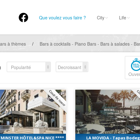
Que voulez vous faire ?
City
Life
ars à thèmes
/
Bars à cocktails - Piano Bars - Bars à salades - B
s
Popularité
Decroissant
Ouver
Coup de coeur
Co
MINSTER HÔTEL&SPA NICE ****
LA MOVIDA - Tapas Bode