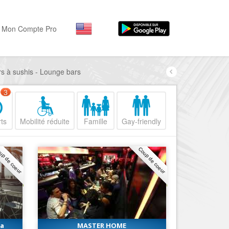
Mon Compte Pro
ars à sushis - Lounge bars
Par activité
Par quartiers
Nice Promenade des Angl
Séjourner
3
Hôtels, ...
Nice Promenade du Paillo
ts
Mobilité réduite
Famille
Gay-friendly
Visiter
Nice le Port
Musées, ...
Nice le Vieux Nice
up de coeur
Coup de coeur
Sortir
Nice le Coeur de Ville
Restaurants, ...
Nice les Collines Niçoises
Commerces
Mode, ...
Nice le petit Marais Niçois
Loisirs
Nice la plaine du Var
ga
MASTER HOME
Plages, sports, ...