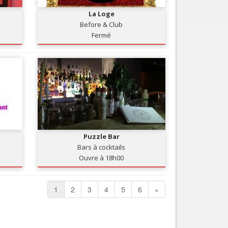
La Loge
Before & Club
Fermé
Puzzle Bar
Bars à cocktails
Ouvre à 18h00
1
2
3
4
5
6
»