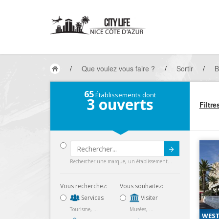
/
Que voulez vous faire ?
/
Sortir
/
B
65
Établissements dont
3
ouverts
Filtre
Submit
Rechercher une marque, un établissement...
Vous recherchez:
Vous souhaitez:
Services
Visiter
Tourisme, ...
Musées, ...
WEST