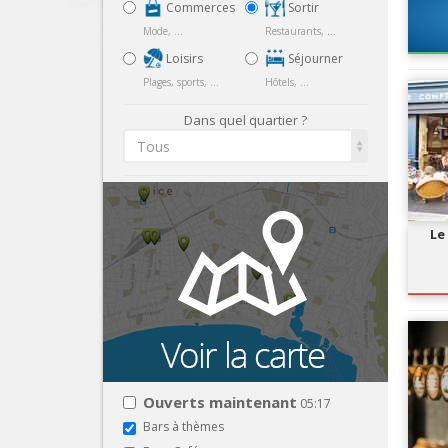
Commerces
Sortir
Mode, ...
Restaurants, ...
Loisirs
Séjourner
Plages, sports, ...
Hôtels, ...
Dans quel quartier ?
Tous
Le
Ouverts maintenant
05:17
Bars à thèmes