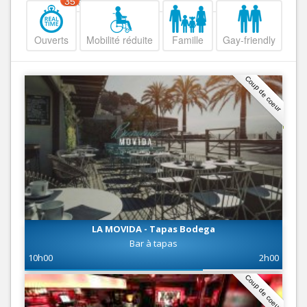
Decroissant
35
Ouverts
Mobilité réduite
Famille
Gay-friendly
Coup de coeur
LA MOVIDA - Tapas Bodega
Bar à tapas
10h00
2h00
Coup de coeur