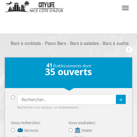
/
Que voulez vous faire ?
/
Sortir
/
Bars à thèmes
/
Bars à cocktails - Piano Bars - Bars à salades - Bars à sushis
41
Établissements dont
35
ouverts
Submit
Rechercher une marque, un établissement...
Vous recherchez:
Vous souhaitez:
Services
Visiter