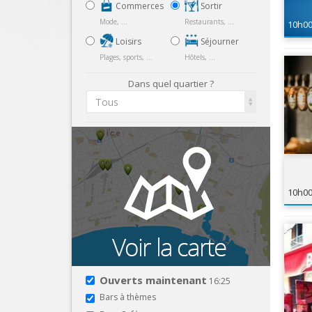
Commerces
Sortir
Mode, ...
Restaurants, ...
10h0
Loisirs
Séjourner
Plages, sports, ...
Hôtels, ...
Dans quel quartier ?
Tous
10h0
Ouverts maintenant
16:25
Bars à thèmes