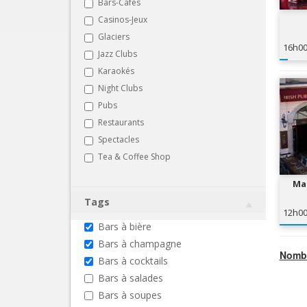
Bars-Cafés
Casinos-Jeux
Glaciers
16h0
Jazz Clubs
Karaokés
Night Clubs
Pubs
Restaurants
Spectacles
Tea & Coffee Shop
Ma 
Tags
12h0
Bars à bière
Bars à champagne
Nombr
Bars à cocktails
Bars à salades
Bars à soupes