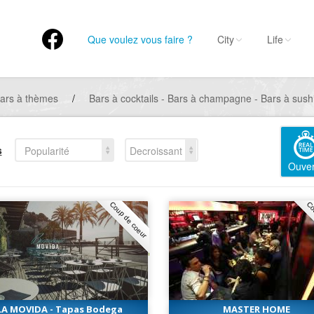
Que voulez vous faire ?
City
Life
ars à thèmes
/
Bars à cocktails - Bars à champagne - Bars à sushi
s
Popularité
Decroissant
Ouver
Coup de coeur
Co
LA MOVIDA - Tapas Bodega
MASTER HOME