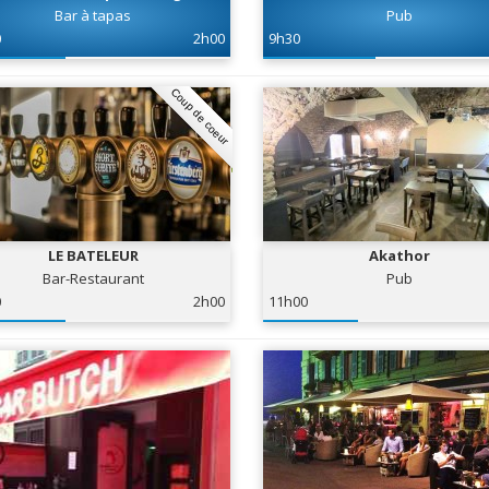
Bar à tapas
Pub
0
2h00
9h30
Coup de coeur
LE BATELEUR
Akathor
Bar-Restaurant
Pub
0
2h00
11h00