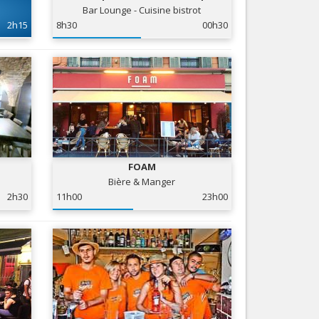
Bar Lounge - Cuisine bistrot
Nice le Carré d’Or
Services
2h15
8h30
00h30
Nice Aéroport
Tourisme, ...
FOAM
Bière & Manger
2h30
11h00
23h00