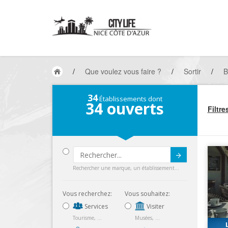
/
Que voulez vous faire ?
/
Sortir
/
B
34
Établissements dont
34
ouverts
Filtre
Submit
Rechercher une marque, un établissement...
Vous recherchez:
Vous souhaitez:
Services
Visiter
Tourisme, ...
Musées, ...