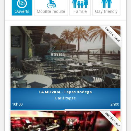
Ouverts
Mobilité réduite
Famille
Gay-friendly
Coup de coeur
LA MOVIDA - Tapas Bodega
Bar à tapas
10h00
2h00
Coup de coeur