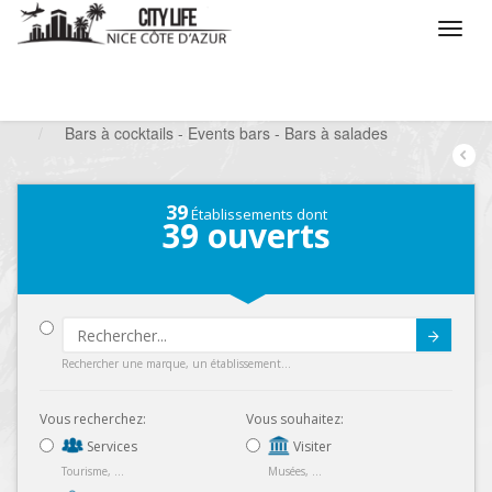
/
Que voulez vous faire ?
/
Sortir
/
Bars à thèmes
/
Bars à cocktails - Events bars - Bars à salades
39
Établissements dont
39
ouverts
Submit
Rechercher une marque, un établissement...
Vous recherchez:
Vous souhaitez:
Services
Visiter
Tourisme, ...
Musées, ...