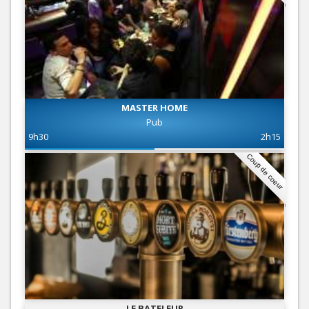
MASTER HOME
Pub
9h30
2h15
Coup de coeur
LE BATELEUR