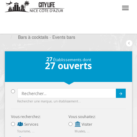
/
Que voulez vous faire ?
/
Sortir
/
Bars à thèmes
/
Bars à cocktails - Events bars
27
Établissements dont
27
ouverts
Submit
Rechercher une marque, un établissement...
Vous recherchez:
Vous souhaitez:
Services
Visiter
Tourisme, ...
Musées, ...