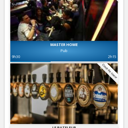
MASTER HOME
Pub
9h30
2h15
Coup de coeur
LE BATELEUR