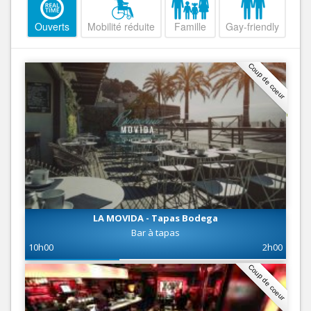
Ouverts
Mobilité réduite
Famille
Gay-friendly
Coup de coeur
LA MOVIDA - Tapas Bodega
Bar à tapas
10h00
2h00
Coup de coeur