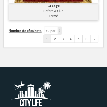
La Loge
Before & Club
Fermé
Nombre de résultats
12 par
page
1
2
3
4
5
6
»