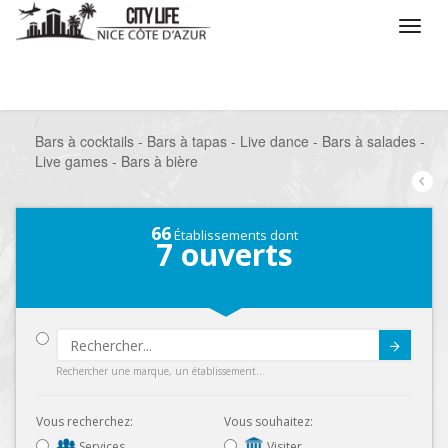
/
Que voulez vous faire ?
/
Sortir
/
Bars à thèmes
/
Bars à cocktails - Bars à tapas - Live dance - Bars à salades -
Live games - Bars à bière
66
Établissements dont
7
ouverts
Submit
Rechercher une marque, un établissement...
Vous recherchez:
Vous souhaitez:
Services
Visiter