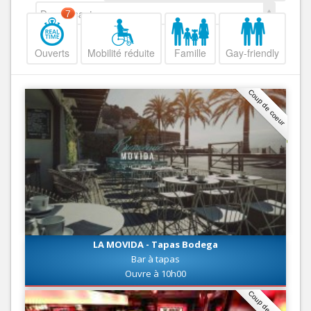
Decroissant
7
Ouverts
Mobilité réduite
Famille
Gay-friendly
Coup de coeur
LA MOVIDA - Tapas Bodega
Bar à tapas
Ouvre à 10h00
Coup de coeur