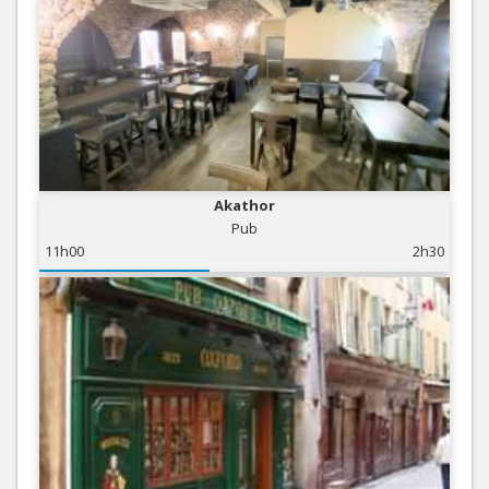
Akathor
Pub
11h00
2h30