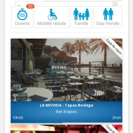
Decroissant
38
Ouverts
Mobilité réduite
Famille
Gay-friendly
Coup de coeur
LA MOVIDA - Tapas Bodega
Bar à tapas
10h00
2h00
Coup de coeur