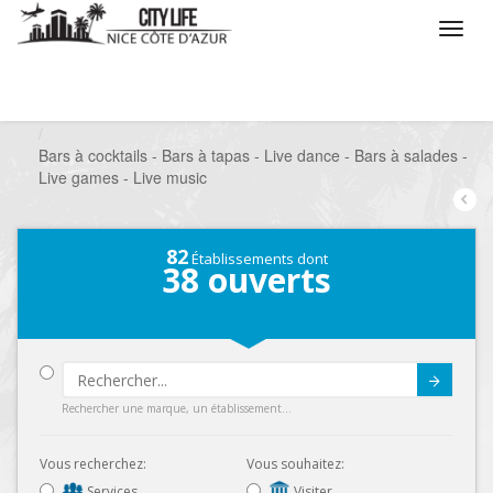
/
Que voulez vous faire ?
/
Sortir
/
Bars à thèmes
/
Bars à cocktails - Bars à tapas - Live dance - Bars à salades -
Live games - Live music
82
Établissements dont
38
ouverts
Submit
Rechercher une marque, un établissement...
Vous recherchez:
Vous souhaitez:
Services
Visiter