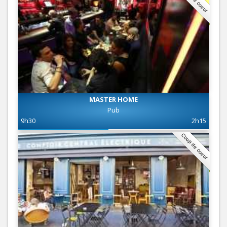
MASTER HOME
Pub
9h30
2h15
Coup de coeur