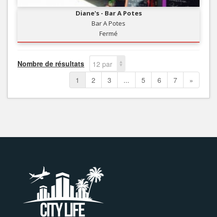
Diane's - Bar A Potes
Bar A Potes
Fermé
Nombre de résultats
12 par
page
1
2
3
...
5
6
7
»