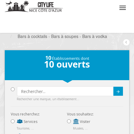
/
Que voulez vous faire ?
/
Sortir
/
Bars à thèmes
/
Bars à cocktails - Bars à soupes - Bars à vodka
10
Établissements dont
10
ouverts
Submit
Rechercher une marque, un établissement...
Vous recherchez:
Vous souhaitez:
Services
Visiter
Tourisme, ...
Musées, ...