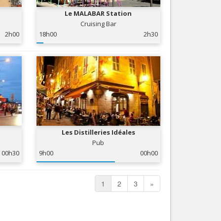
Le MALABAR Station
Cruising Bar
2h00
18h00
2h30
Les Distilleries Idéales
Pub
00h30
9h00
00h00
1
2
3
»