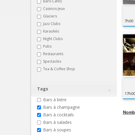
Bars-Cafés
Casinos-Jeux
Glaciers
7h00
Jazz Clubs
Karaokés
Night Clubs
Pubs
Restaurants
Spectacles
Tea & Coffee Shop
Tags
17h0
Bars à bière
Bars à champagne
Nombr
Bars à cocktails
Bars à salades
Bars à soupes