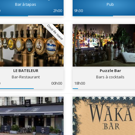
Bar à tapas
Pub
0
2h00
9h30
Coup de coeur
LE BATELEUR
Puzzle Bar
Bar-Restaurant
Bars à cocktails
0
00h00
18h00