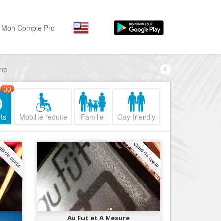
Mon Compte Pro
gne
Par activité
Par quartiers
Nice Promenade des Angl
Séjourner
30
Hôtels, ...
Nice Promenade du Paillo
ts
Mobilité réduite
Famille
Gay-friendly
Visiter
Nice le Port
Musées, ...
Nice le Vieux Nice
up de coeur
Coup de coeur
Sortir
Nice le Coeur de Ville
Restaurants, ...
Nice les Collines Niçoises
Commerces
Mode, ...
Nice le petit Marais Niçois
Loisirs
Nice la plaine du Var
Au Fut et A Mesure
Plages, sports, ...