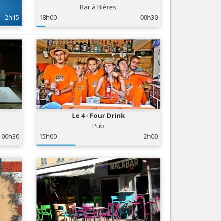
Bar à Bières
Nice le Carré d’Or
Services
2h15
18h00
00h30
Nice Aéroport
Tourisme, ...
Le 4 - Four Drink
Pub
00h30
15h00
2h00