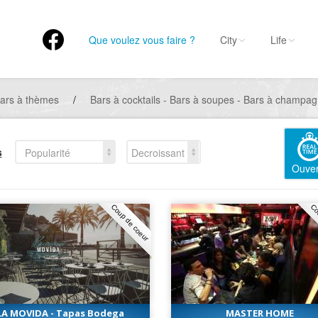
Que voulez vous faire ?
City
Life
ars à thèmes
/
Bars à cocktails - Bars à soupes - Bars à champa
s
Popularité
Decroissant
Ouver
Coup de coeur
Co
LA MOVIDA - Tapas Bodega
MASTER HOME