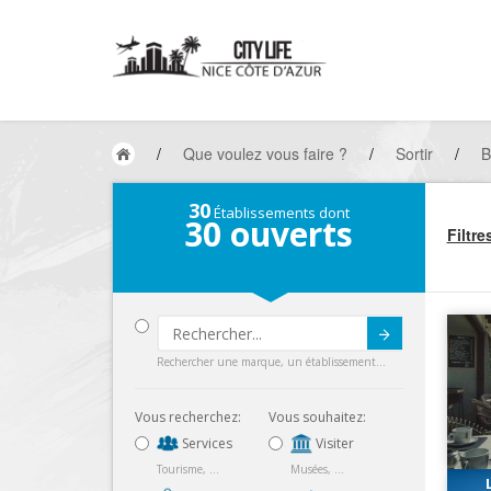
/
Que voulez vous faire ?
/
Sortir
/
B
30
Établissements dont
30
ouverts
Filtre
Submit
Rechercher une marque, un établissement...
Vous recherchez:
Vous souhaitez:
Services
Visiter
Tourisme, ...
Musées, ...