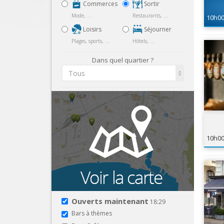
Commerces
Sortir
Mode, ...
Restaurants, ...
10h0
Loisirs
Séjourner
Plages, sports, ...
Hôtels, ...
Dans quel quartier ?
Tous
10h0
Ouverts maintenant
18:29
Bars à thèmes