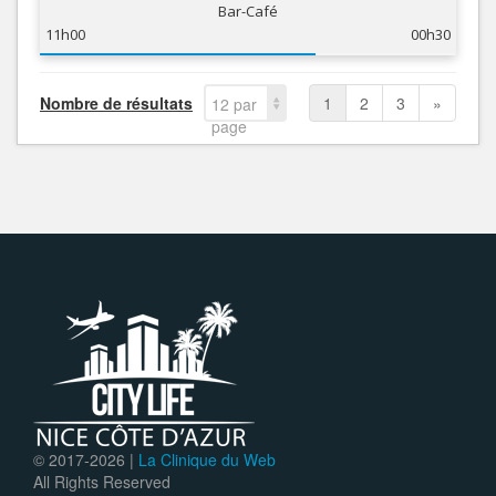
Bar-Café
11h00
00h30
Nombre de résultats
1
2
3
»
12 par
page
© 2017-
2026 |
La Clinique du Web
All Rights Reserved