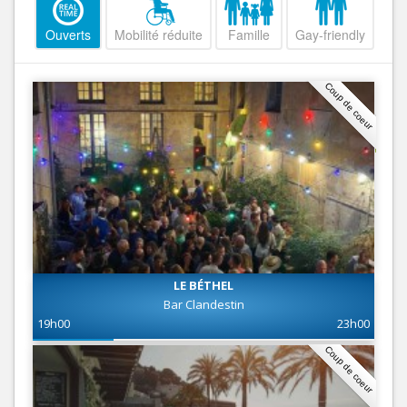
Ouverts
Mobilité réduite
Famille
Gay-friendly
Coup de coeur
LE BÉTHEL
Bar Clandestin
19h00
23h00
Coup de coeur