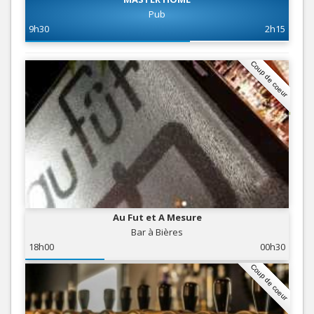
Pub
9h30
2h15
Coup de coeur
Au Fut et A Mesure
Bar à Bières
18h00
00h30
Coup de coeur