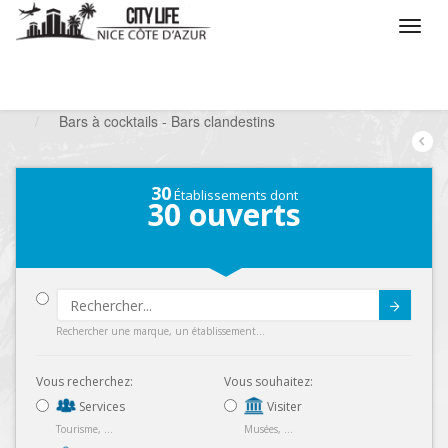
/
Que voulez vous faire ?
/
Sortir
/
Bars à thèmes
/
Bars à cocktails - Bars clandestins
30
Établissements dont
30
ouverts
Submit
Rechercher une marque, un établissement...
Vous recherchez:
Vous souhaitez:
Services
Visiter
Tourisme, ...
Musées, ...