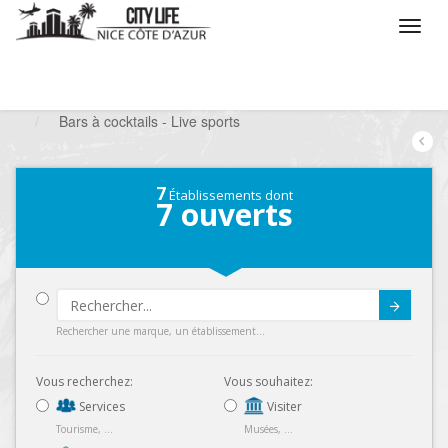
/
Que voulez vous faire ?
/
Sortir
/
Bars à thèmes
/
Bars à cocktails - Live sports
7
Établissements dont
7
ouverts
Submit
Rechercher une marque, un établissement...
Vous recherchez:
Vous souhaitez:
Services
Visiter
Tourisme, ...
Musées, ...