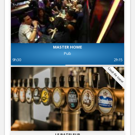
MASTER HOME
Pub
9h30
2h15
Coup de coeur
LE BATELEUR