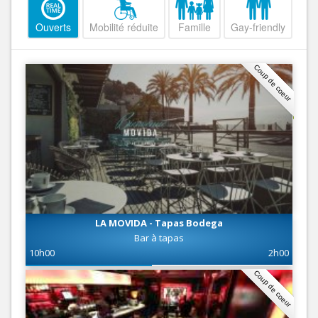
Ouverts
Mobilité réduite
Famille
Gay-friendly
Coup de coeur
LA MOVIDA - Tapas Bodega
Bar à tapas
10h00
2h00
Coup de coeur