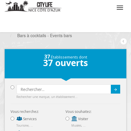
/
Que voulez vous faire ?
/
Sortir
/
Bars à thèmes
/
Bars à cocktails - Events bars
37
Établissements dont
37
ouverts
Submit
Rechercher une marque, un établissement...
Vous recherchez:
Vous souhaitez:
Services
Visiter
Tourisme, ...
Musées, ...