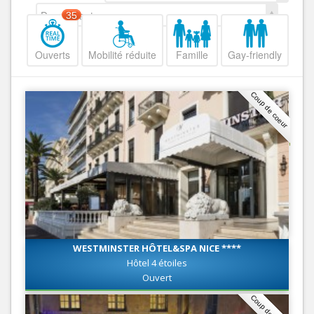
Decroissant
35
Ouverts
Mobilité réduite
Famille
Gay-friendly
Coup de coeur
WESTMINSTER HÔTEL&SPA NICE ****
Hôtel 4 étoiles
Ouvert
Coup de coeur