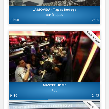
LA MOVIDA - Tapas Bodega
Bar à tapas
10h00
2h00
Coup de coeur
MASTER HOME
Pub
9h30
2h15
Coup de coeur