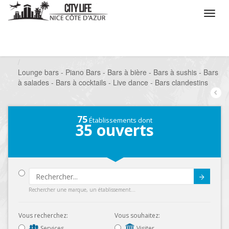
/
Que voulez vous faire ?
/
Sortir
/
Bars à thèmes
/
Lounge bars - Piano Bars - Bars à bière - Bars à sushis - Bars
à salades - Bars à cocktails - Live dance - Bars clandestins
75
Établissements dont
35
ouverts
Submit
Rechercher une marque, un établissement...
Vous recherchez:
Vous souhaitez:
Services
Visiter