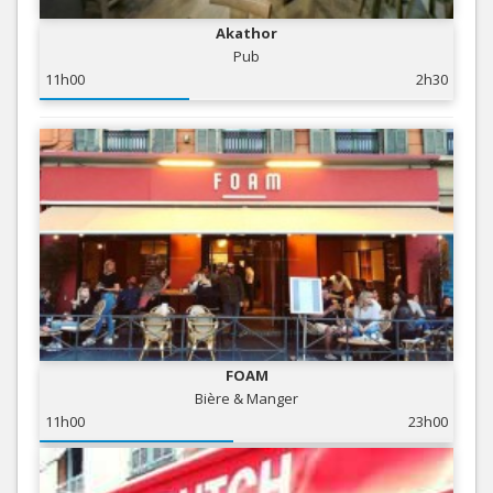
Akathor
Pub
11h00
2h30
FOAM
Bière & Manger
11h00
23h00