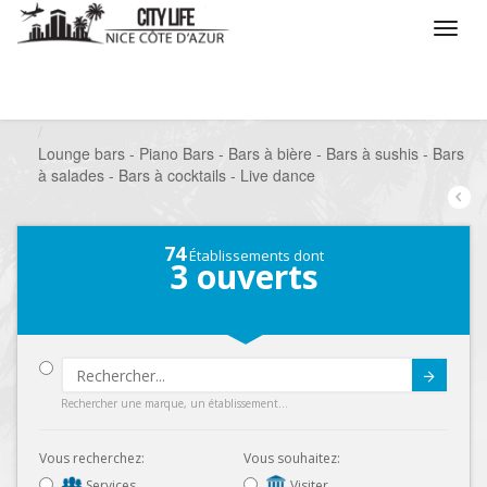
/
Que voulez vous faire ?
/
Sortir
/
Bars à thèmes
/
Lounge bars - Piano Bars - Bars à bière - Bars à sushis - Bars
à salades - Bars à cocktails - Live dance
74
Établissements dont
3
ouverts
Submit
Rechercher une marque, un établissement...
Vous recherchez:
Vous souhaitez:
Services
Visiter