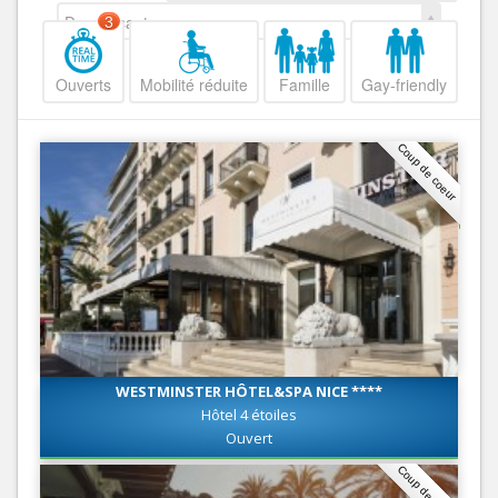
Decroissant
3
Ouverts
Mobilité réduite
Famille
Gay-friendly
Coup de coeur
WESTMINSTER HÔTEL&SPA NICE ****
Hôtel 4 étoiles
Ouvert
Coup de coeur