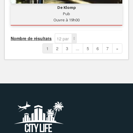
De Klomp
Pub
Ouvre à 19h00
Nombre de résultats
12 par
page
1
2
3
...
5
6
7
»