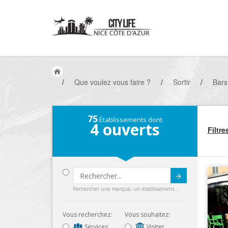
/
Que voulez vous faire ?
/
Sortir
/
Bars
75
Établissements dont
4
ouverts
Filtre
Submit
Rechercher une marque, un établissement...
Vous recherchez:
Vous souhaitez:
Services
Visiter