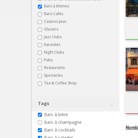
Bars à thèmes
Bars-Cafés
Casinos-Jeux
Glaciers
Jazz Clubs
Karaokés
Night Clubs
Pubs
Restaurants
Spectacles
Tea & Coffee Shop
Tags
Bars à bière
Bars à champagne
Nombr
Bars à cocktails
Bars à salades